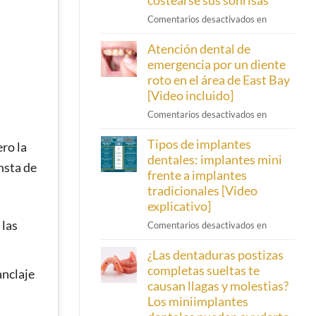
costearse sus sonrisas
explica
Cómo
Comentarios desactivados en
los
la
cuidados
Atención dental de
financiación
posteriores
de
emergencia por un diente
al
Cherry
roto en el área de East Bay
tratamiento
Dental
[Video
[Video incluido]
ayuda
incluido]
Sobre
Comentarios desactivados en
a
la
los
Tipos de implantes
atención
ro la
pacientes
dental
dentales: implantes mini
de
nsta de
de
frente a implantes
Emeryville
emergencia
a
tradicionales [Video
en
costear
explicativo]
caso
sus
 las
Sobre
Comentarios desactivados en
de
sonrisas
los
un
¿Las dentaduras postizas
tipos
diente
de
completas sueltas te
roto
anclaje
implantes
en
causan llagas y molestias?
dentales:
el
Los miniimplantes
implantes
área