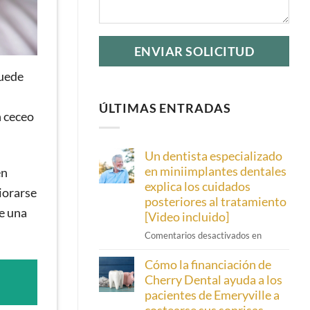
puede
.
ÚLTIMAS ENTRADAS
n ceceo
Un dentista especializado
en miniimplantes dentales
én
explica los cuidados
iorarse
posteriores al tratamiento
e una
[Video incluido]
Sobre
Comentarios desactivados en
los
Cómo la financiación de
miniimplant
dentales:
Cherry Dental ayuda a los
un
pacientes de Emeryville a
dentista