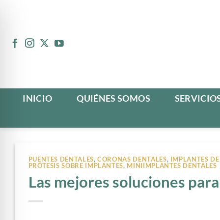
Ir
al
contenido
INICIO
QUIÉNES SOMOS
SERVICIO
PUENTES DENTALES
,
CORONAS DENTALES
,
IMPLANTES DE
PRÓTESIS SOBRE IMPLANTES
,
MINIIMPLANTES DENTALES
Las mejores soluciones para 
n Impaired Mode