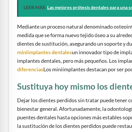
LEER MÁS
Las mejores prótesis dentales para una s
Mediante un proceso natural denominado osteointeg
medida que se forma nuevo tejido óseo a su alrededo
dientes de sustitución, asegurando un soporte y dur
miniimplantes dentales
un innovador tipo de impl
implantes dentales, pero más pequeños. Los impla
diferencias
Los miniimplantes destacan por ser poc
Sustituya hoy mismo los dientes
Dejar los dientes perdidos sin tratar puede tener c
bienestar general. Afortunadamente, la odontología
puentes dentales hasta opciones más estables sop
la sustitución de los dientes perdidos puede restaur