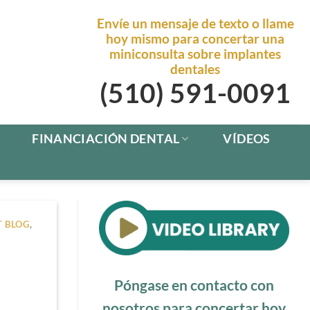
Envíe un mensaje de texto o llame
hoy mismo para concertar una
miniconsulta sobre implantes
dentales
(510) 591-0091
FINANCIACIÓN DENTAL
VÍDEOS
T BLOG
,
Póngase en contacto con
nosotros para concertar hoy