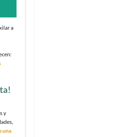
ilar a
ecen:
s
ta!
s y
dades,
o
una