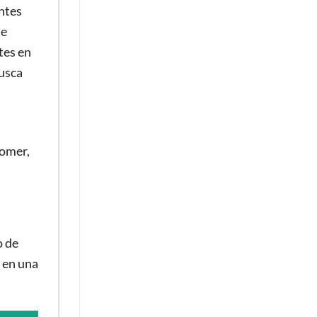
ntes
de
tes en
busca
comer,
o de
 en una