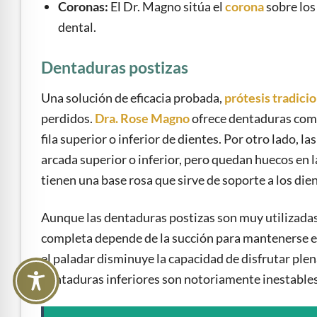
Coronas:
El Dr. Magno sitúa el
corona
sobre los
dental.
Dentaduras postizas
Una solución de eficacia probada,
prótesis tradici
perdidos.
Dra. Rose Magno
ofrece dentaduras comp
fila superior o inferior de dientes. Por otro lado, l
arcada superior o inferior, pero quedan huecos en l
tienen una base rosa que sirve de soporte a los dient
Aunque las dentaduras postizas son muy utilizada
completa depende de la succión para mantenerse en s
el paladar disminuye la capacidad de disfrutar plen
dentaduras inferiores son notoriamente inestables,