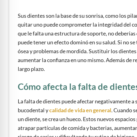
e Safe Profile
Sus dientes son la base de su sonrisa, como los pila
Friendly Mode
quitar uno puede comprometer la integridad del c
que le falta una estructura de soporte, no deberías d
puede tener un efecto dominó en su salud. Si no se
ness Mode
ósea y problemas de mordida. Sustituir los dientes 
aumentar la confianza en uno mismo. Además de rest
psy Safe Mode
largo plazo.
Cómo afecta la falta de diente
La falta de dientes puede afectar negativamente a 
bucodental y
calidad de vida en general
. Cuando s
un diente, se crea un hueco. Estos nuevos espacio
atrapar partículas de comida y bacterias, aumenta
riesgo de caries y dificultando tu rutina de higiene.