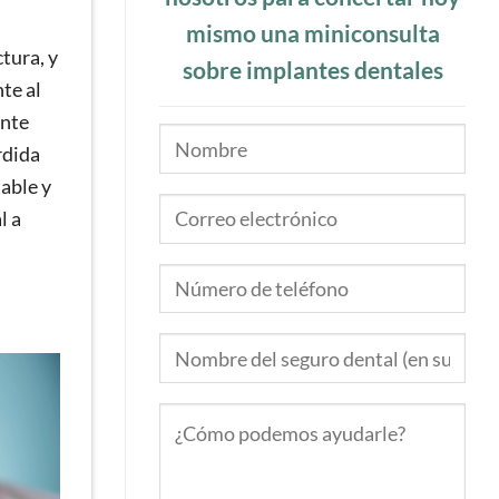
mismo una miniconsulta
tura, y
sobre implantes dentales
te al
ente
rdida
able y
l a