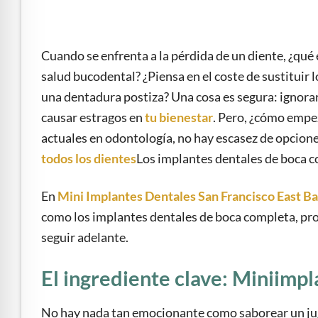
e Safe Profile
Friendly Mode
Cuando se enfrenta a la pérdida de un diente, ¿qué
salud bucodental? ¿Piensa en el coste de sustituir l
una dentadura postiza? Una cosa es segura: ignora
ness Mode
causar estragos en
tu bienestar
. Pero, ¿cómo empe
actuales en odontología, no hay escasez de opcion
psy Safe Mode
todos los dientes
Los implantes dentales de boca co
En
Mini Implantes Dentales San Francisco East B
como los implantes dentales de boca completa, p
seguir adelante.
El ingrediente clave: Miniimpl
No hay nada tan emocionante como saborear un j