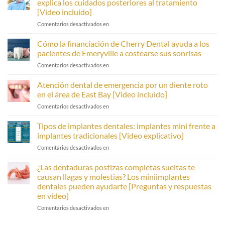
explica los cuidados posteriores al tratamiento
[Video incluido]
Sobre
Comentarios desactivados en
los
miniimplantes
Cómo la financiación de Cherry Dental ayuda a los
dentales:
pacientes de Emeryville a costearse sus sonrisas
un
Cómo
Comentarios desactivados en
dentista
la
explica
financiación
Atención dental de emergencia por un diente roto
los
de
cuidados
en el área de East Bay [Video incluido]
Cherry
posteriores
Sobre
Comentarios desactivados en
Dental
al
la
ayuda
tratamiento
atención
Tipos de implantes dentales: implantes mini frente a
a
[Video
dental
los
implantes tradicionales [Video explicativo]
incluido]
de
pacientes
Sobre
Comentarios desactivados en
emergencia
de
los
en
Emeryville
tipos
¿Las dentaduras postizas completas sueltas te
caso
a
de
de
causan llagas y molestias? Los miniimplantes
costear
implantes
un
sus
dentales pueden ayudarte [Preguntas y respuestas
dentales:
diente
sonrisas
en video]
implantes
roto
mini
¿Tú
Comentarios desactivados en
en
vs.
tienes
el
implantes
llagas