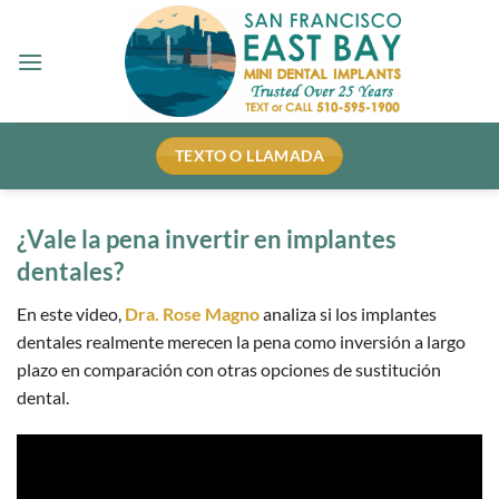
Ir
al
contenido
TEXTO O LLAMADA
¿Vale la pena invertir en implantes
dentales?
En este video,
Dra. Rose Magno
analiza si los implantes
dentales realmente merecen la pena como inversión a largo
plazo en comparación con otras opciones de sustitución
dental.